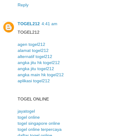
Reply
TOGEL212
4:41 am
TOGEL212
agen togel212
alamat togel212
alternatif togel212
angka jitu hk togel212
angka jitu togel212
angka main hk togel212
aplikasi togel212
TOGEL ONLINE
jayatogel
togel online
togel singapore online
togel online terpercaya
daftar togel online