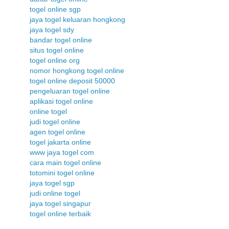
togel online sgp
jaya togel keluaran hongkong
jaya togel sdy
bandar togel online
situs togel online
togel online org
nomor hongkong togel online
togel online deposit 50000
pengeluaran togel online
aplikasi togel online
online togel
judi togel online
agen togel online
togel jakarta online
www jaya togel com
cara main togel online
totomini togel online
jaya togel sgp
judi online togel
jaya togel singapur
togel online terbaik