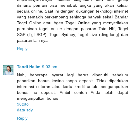
dimana pemain bisa menebak angka yang akan keluar
secara online. Saat ini dengan dukungan teknologi internet
yang semakin berkembang sehingga banyak sekali Bandar
Togel Online atau Agen Togel Online yang menyediakan
permainan togel online dengan pasaran Toto HK, Togel
SGP (Tgl SGP), Togel Sydney, Togel Live (dingdong) dan
pasaran lain nya
Reply
Tandi Halim
9:03 pm
Nah, beberapa syarat lagi harus dipenuhi sebelum
penarikan bonus kasino tanpa deposit. Tidak diperlukan
informasi setoran atau kartu kredit untuk mengumpulkan
bonus no deposit. Ambil contoh Anda telah dapat
mengumpulkan bonus
98toto
data sdy
Reply