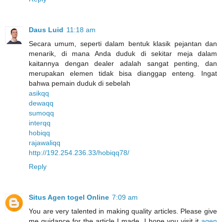
Daus Luid
11:18 am
Secara umum, seperti dalam bentuk klasik pejantan dan
menarik, di mana Anda duduk di sekitar meja dalam
kaitannya dengan dealer adalah sangat penting, dan
merupakan elemen tidak bisa dianggap enteng. Ingat
bahwa pemain duduk di sebelah
asikqq
dewaqq
sumoqq
interqq
hobiqq
rajawaliqq
http://192.254.236.33/hobiqq78/
Reply
Situs Agen togel Online
7:09 am
You are very talented in making quality articles. Please give
me guidance for the article I made, I hope you visit it
agen