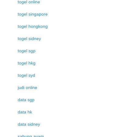
togel online
togel singapore
togel hongkong
togel sidney
togel sgp
togel hkg
togel syd
judi online
data sgp
data hk
data sidney
sabung ayam