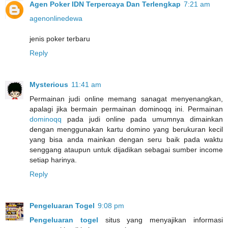
Agen Poker IDN Terpercaya Dan Terlengkap
7:21 am
agenonlinedewa
jenis poker terbaru
Reply
Mysterious
11:41 am
Permainan judi online memang sanagat menyenangkan,
apalagi jika bermain permainan dominoqq ini. Permainan
dominoqq
pada judi online pada umumnya dimainkan
dengan menggunakan kartu domino yang berukuran kecil
yang bisa anda mainkan dengan seru baik pada waktu
senggang ataupun untuk dijadikan sebagai sumber income
setiap harinya.
Reply
Pengeluaran Togel
9:08 pm
Pengeluaran togel
situs yang menyajikan informasi