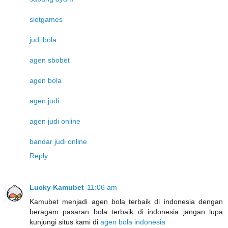
slotgames
judi bola
agen sbobet
agen bola
agen judi
agen judi online
bandar judi online
Reply
Lucky Kamubet
11:06 am
Kamubet menjadi agen bola terbaik di indonesia dengan
beragam pasaran bola terbaik di indonesia jangan lupa
kunjungi situs kami di
agen bola indonesia