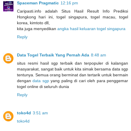
Spaceman Pragmatic
12:16 pm
Caripasti.info adalah Situs Hasil Result Info Prediksi
Hongkong hari ini, togel singapura, togel macau, togel
korea, kimtoto dll,
kita juga menyedikan
angka hasil keluaran togel singapura
Reply
Data Togel Terbaik Yang Pernah Ada
8:48 am
situs resmi hasil sgp terbaik dan terpopuler di kalangan
masyarakat, sangat baik untuk kita simak bersama data sgp
tentunya. Semua orang berminat dan tertarik untuk bermain
dengan
data sgp
yang paling di cari oleh para penggemar
togel online di seluruh dunia
Reply
toko4d
3:51 am
toko4d