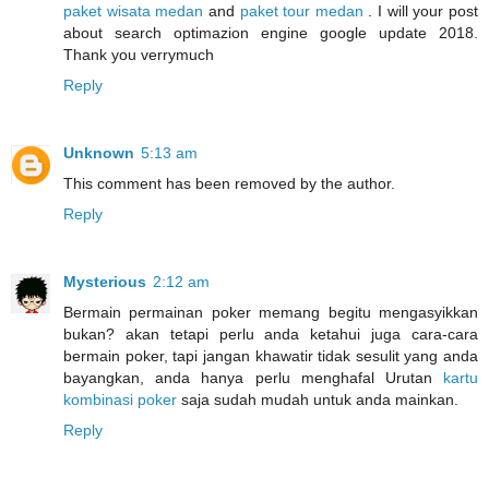
paket wisata medan
and
paket tour medan
. I will your post
about search optimazion engine google update 2018.
Thank you verrymuch
Reply
Unknown
5:13 am
This comment has been removed by the author.
Reply
Mysterious
2:12 am
Bermain permainan poker memang begitu mengasyikkan
bukan? akan tetapi perlu anda ketahui juga cara-cara
bermain poker, tapi jangan khawatir tidak sesulit yang anda
bayangkan, anda hanya perlu menghafal Urutan
kartu
kombinasi poker
saja sudah mudah untuk anda mainkan.
Reply