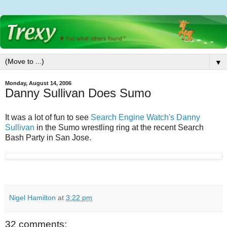
▼
Monday, August 14, 2006
Danny Sullivan Does Sumo
It was a lot of fun to see
Search Engine Watch's
Danny
Sullivan
in the Sumo wrestling ring at the recent Search
Bash Party in San Jose.
Nigel Hamilton
at
3:22 pm
32 comments: